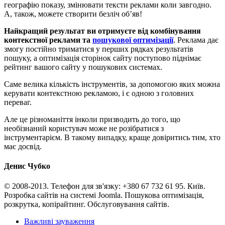
географію показу, змінювати тексти реклами коли завгодно.
А, також, можете створити безліч об’яв!
Найкращий результат ви отримуєте від комбінування
контекстної реклами та
пошукової оптимізації
. Реклама дає
змогу постійно триматися у перших рядках результатів
пошуку, а оптимізація сторінок сайту поступово піднімає
рейтинг вашого сайту у пошукових системах.
Саме велика кількість інструментів, за допомогою яких можна
керувати контекстною рекламою, і є одною з головних
переваг.
Але це різноманіття інколи призводить до того, що
необізнаний користувач може не розібратися з
інструментарієм. В такому випадку, краще довіритись тим, хто
має досвід.
Денис Чубко
© 2008-2013. Телефон для зв'язку: +380 67 732 61 95. Київ.
Розробка сайтів на системі Joomla. Пошукова оптимізація,
розкрутка, копірайтинг. Обслуговування сайтів.
Важливі зауваження