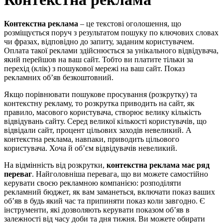
Контекстна реклама
– це текстові оголошення, що
розміщується поруч з результатом пошуку по ключових словах
чи фразах, відповідно до запиту, заданим користувачем.
Оплата такої реклами здійснюється за унікального відвідувача,
який перейшов на ваш сайт. Тобто ви платите тільки за
перехід (клік) з пошукової мережі на ваш сайт. Показ
рекламних об’яв безкоштовний.
Якщо порівнювати пошукове просування (розкрутку) та
контекстну рекламу, то розкрутка приводить на сайт, як
правило, масового користувача, створює велику кількість
відвідувань сайту. Серед великої кількості користувачів, що
відвідали сайт, процент цільових заходів невеликий. А
контекстна реклама, навпаки, приводить цільового
користувача. Хоча й об’єм відвідувачів невеликий.
На відмінність від розкрутки,
контекстна реклама має ряд
переваг
. Найголовніша перевага, що ви можете самостійно
керувати своєю рекламною компанією: розподіляти
рекламний бюджет, як вам заманеться, включати показ ваших
об’яв в будь який час та припиняти показ коли завгодно. Є
інструменти, які дозволяють керувати показом об’яв в
залежності від часу доби та дня тижня. Ви можете обирати